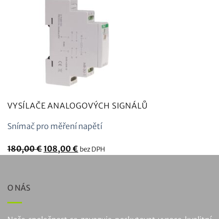
VYSÍLAČE ANALOGOVÝCH SIGNÁLŮ
Snímač pro měření napětí
Původní
Aktuální
180,00
€
108,00
€
bez DPH
cena
cena
byla:
je:
180,00
108,00
O NÁS
€.
€.