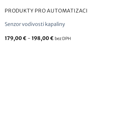
PRODUKTY PRO AUTOMATIZACI
Senzor vodivosti kapaliny
Rozpětí
179,00
€
-
198,00
€
bez DPH
cen:
179,00
€
až
198,00
€