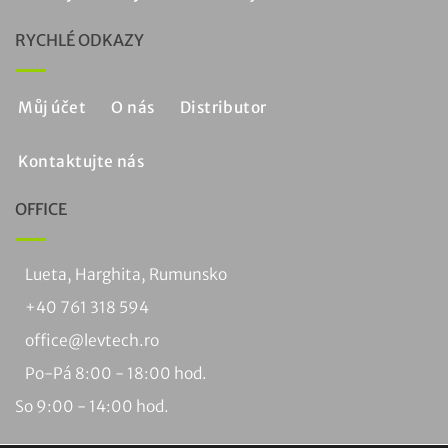
RYCHLÉ ODKAZY
Můj účet
O nás
Distributor
Kontaktujte nás
OFFICE
Lueta, Harghita, Rumunsko
+40 761 318 594
office@levtech.ro
Po-Pá 8:00 - 18:00 hod.
So 9:00 - 14:00 hod.