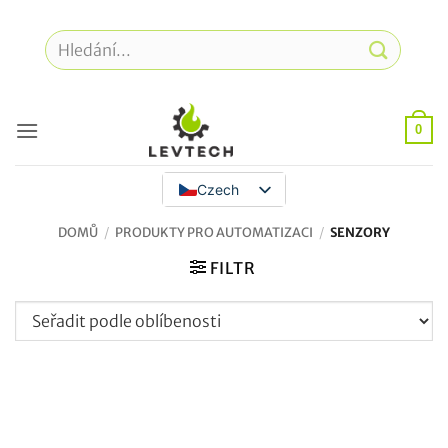
Přeskočit
na
Hledat:
obsah
0
Czech
DOMŮ
/
PRODUKTY PRO AUTOMATIZACI
/
SENZORY
FILTR