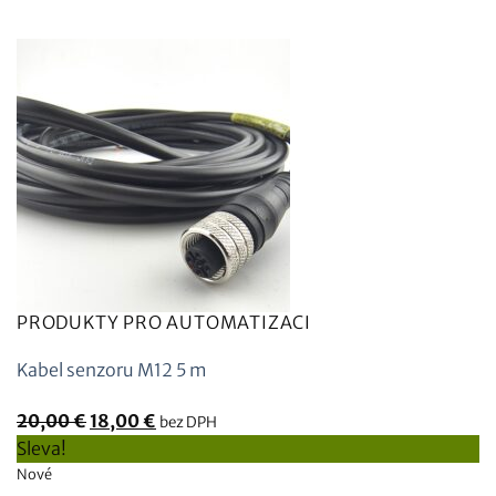
PRODUKTY PRO AUTOMATIZACI
Kabel senzoru M12 5 m
Původní
Aktuální
20,00
€
18,00
€
bez DPH
cena
cena
Sleva!
byla:
je:
Nové