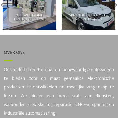
OLIE&NIET-OLIE
GROENERE TOEKOMST -
TENTOONSTELLING
GROENERE AUTO
OVER ONS
Ons bedrijf streeft ernaar om hoogwaardige oplossingen
te bieden door op maat gemaakte elektronische
producten te ontwikkelen en moeilijke vragen op te
lossen. We bieden een breed scala aan diensten,
waaronder ontwikkeling, reparatie, CNC-verspaning en
industriële automatisering.