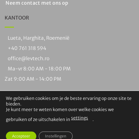
Neem contact met ons op
KANTOOR
Lueta, Harghita, Roemenië
+40 761 318 594
office@levtech.ro
Ma-vr 8:00 AM - 18:00 PM
Zat 9:00 AM - 14:00 PM
We gebruiken cookies om je de beste ervaring op onze site te
bieden.
Je kunt meer te weten komen over welke cookies we
settings
Visa
PayPal
MasterCard
Rembours
Overschrijving
Braintree
gebruiken of ze uitschakelen in
.
Copyright 2026 ©
Levtech Service and Production SRL. Alle
Accepteer
Instellingen
rechten voorbehouden.