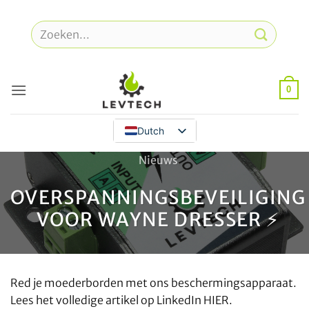
Overslaan
naar
Zoeken
inhoud
naar:
0
Dutch
Nieuws
OVERSPANNINGSBEVEILIGING
VOOR WAYNE DRESSER ⚡️
Red je moederborden met ons beschermingsapparaat.
Lees het volledige artikel op LinkedIn HIER.