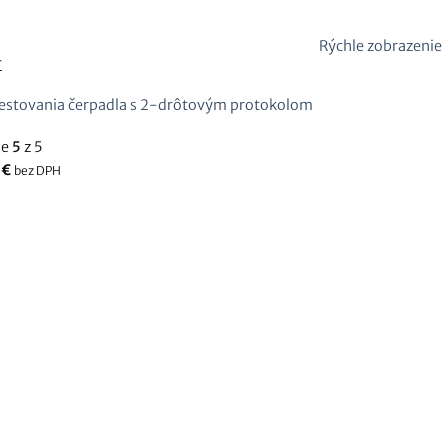
Rýchle zobrazenie
E
testovania čerpadla s 2-drôtovým protokolom
ie
5
z 5
0
€
bez DPH