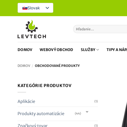
Prejsť
Slovak
na
obsah
Hľadať:
DOMOV
WEBOVÝ OBCHOD
SLUŽBY
TIPY A NÁ
DOMOV
/
OBCHODOVANÉ PRODUKTY
KATEGÓRIE PRODUKTOV
Aplikácie
(1)
Produkty automatizácie
(44)
Značkový tovar
(1)