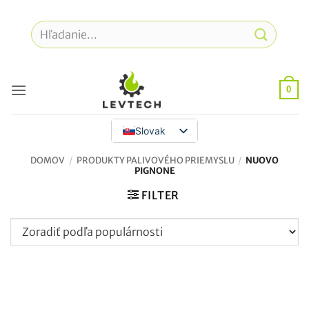
Prejsť
na
Hľadať:
obsah
0
Slovak
DOMOV
/
PRODUKTY PALIVOVÉHO PRIEMYSLU
/
NUOVO
PIGNONE
FILTER