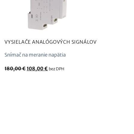
VYSIELAČE ANALÓGOVÝCH SIGNÁLOV
Snímač na meranie napätia
Pôvodná
Aktuálna
180,00
€
108,00
€
bez DPH
cena
cena
bola:
je:
180,00
108,00
€.
€.