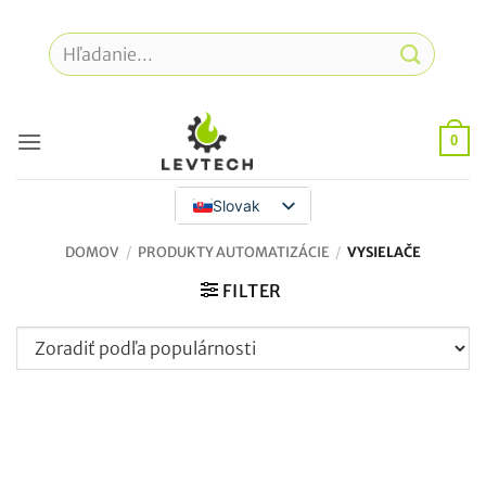
Prejsť
na
Hľadať:
obsah
0
Slovak
DOMOV
/
PRODUKTY AUTOMATIZÁCIE
/
VYSIELAČE
FILTER