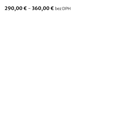
Cenové
290,00
€
-
360,00
€
bez DPH
rozpätie:
290,00
€
až
360,00
€