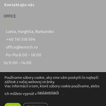
Kontaktujte nás
OFFICE
Lueta, Harghita, Rumunsko
+40 761 318 594
office@levtech.ro
Po-Pia 8:00 - 18:00
So 9:00 - 14:00
Používame súbory cookie, aby sme vám poskytli čo najlepší
zážitok z našej webovej stránky.
Viac informácií o tom, ktoré súbory cookie používame, alebo
nastaveniach
Víza
PayPal
MasterCard
Dobierka
Bankový
Braintree
ich môžete vypnúť v
.
na
prevod
Autorské práva 2026 ©
Levtech Service and Production SRL.
dobierku