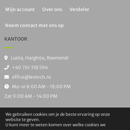
Mijn account
Over ons
Verdeler
Neem contact met ons op
KANTOOR
Lueta, Harghita, Roemenië
+40 761 318 594
office@levtech.ro
Ma-vr 8:00 AM - 18:00 PM
Zat 9:00 AM - 14:00 PM
We gebruiken cookies om je de beste ervaring op onze
website te geven.
U kunt meer te weten komen over welke cookies we