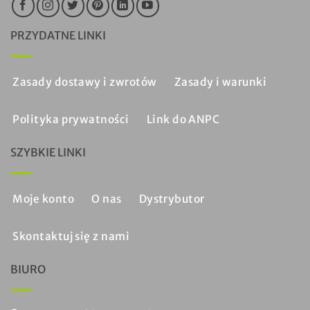
PRZYDATNE LINKI
Zasady dostawy i zwrotów
Zasady i warunki
Polityka prywatności
Link do ANPC
SZYBKIE LINKI
Moje konto
O nas
Dystrybutor
Skontaktuj się z nami
BIURO