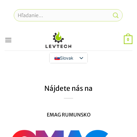
Prejsť
na
Hľadať:
obsah
0
Slovak
Nájdete nás na
EMAG RUMUNSKO