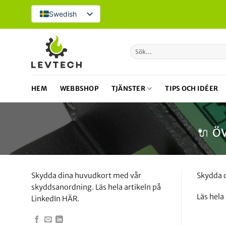
Hoppa
Swedish
till
innehåll
Sök
efter:
HEM
WEBBSHOP
TJÄNSTER
TIPS OCH IDÉER
🔌 Ö
Skydda dina huvudkort med vår
Skydda 
skyddsanordning. Läs hela artikeln på
Läs hela
LinkedIn HÄR.