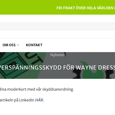
FRI FRAKT ÖVER HELA VÄRLDEN
OM OSS
KONTAKT
Nyheter
VERSPÄNNINGSSKYDD FÖR WAYNE DRESS
dina moderkort med vår skyddsanordning.
 artikeln på LinkedIn
HÄR.