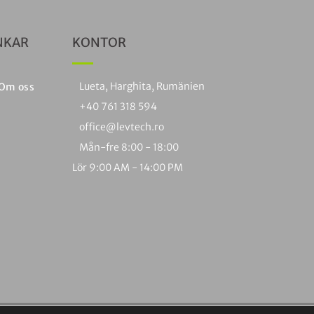
NKAR
KONTOR
Lueta, Harghita, Rumänien
Om oss
+40 761 318 594
office@levtech.ro
Mån-fre 8:00 - 18:00
Lör 9:00 AM - 14:00 PM