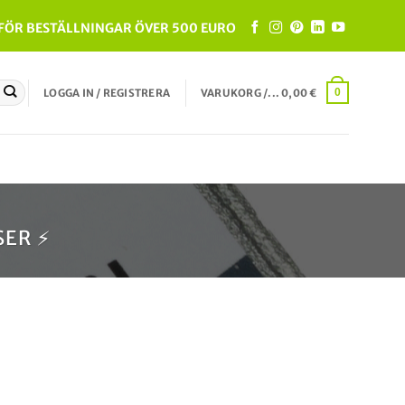
 FÖR BESTÄLLNINGAR ÖVER 500 EURO
LOGGA IN / REGISTRERA
VARUKORG /...
0,00
€
0
ER ⚡️