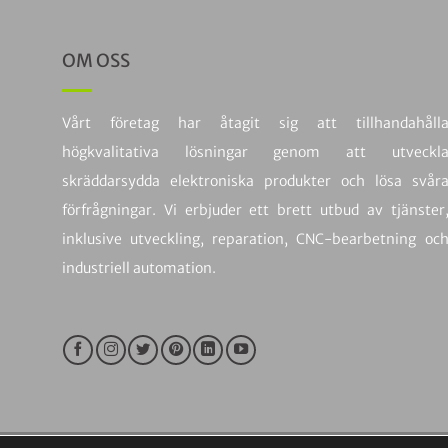
OM OSS
Vårt företag har åtagit sig att tillhandahåll
högkvalitativa lösningar genom att utveckl
skräddarsydda elektroniska produkter och lösa svår
förfrågningar. Vi erbjuder ett brett utbud av tjänster
inklusive utveckling, reparation, CNC-bearbetning oc
industriell automation.