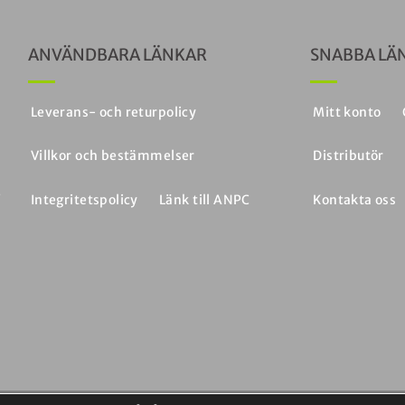
ANVÄNDBARA LÄNKAR
SNABBA LÄ
a
Leverans- och returpolicy
Mitt konto
a
Villkor och bestämmelser
Distributör
a
,
Integritetspolicy
Länk till ANPC
Kontakta oss
h