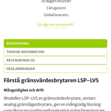
30 dagars returrätt
3 års garanti
Global leverans
Lär dig mer om levtech!
BESKRIVNING
TEKNISK INFORMATION
RECENSIONER (0)
NEDLADDNINGAR
Förstå gränsvärdesbrytaren LSP-LVS
Mångsidighet och drift
Modellen LSP-LVS av gränsvärdesbrytare, annars
analog gränslägesbrytare, ger en mångsidig lösning
som liknar en traditionell mekanisk gränslägesbrytare.