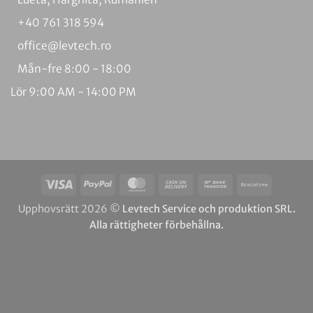
+40 761 318 594
office@levtech.ro
Mån-fre 8:00 - 18:00
Lör 9:00 AM - 14:00 PM
Visum
PayPal
MasterCard
Kontant
Banköverföring
Braintree
vid
Upphovsrätt 2026 ©
Levtech Service och produktion SRL.
leverans
Alla rättigheter förbehållna.