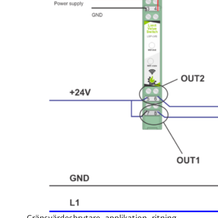
Gränsvärdesbrytare-applikation-ritning