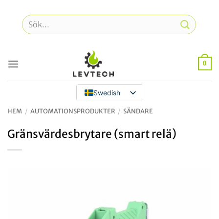
Hoppa
till
Sök
innehåll
efter:
0
Swedish
HEM
/
AUTOMATIONSPRODUKTER
/
SÄNDARE
Gränsvärdesbrytare (smart relä)