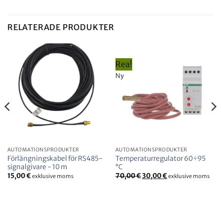
RELATERADE PRODUKTER
Rea!
Ny
AUTOMATIONSPRODUKTER
AUTOMATIONSPRODUKTER
Förlängningskabel för RS485-
Temperaturregulator 60÷95
signalgivare - 10 m
°C
Det
Det
15,00
€
70,00
€
30,00
€
exklusive moms
exklusive moms
ursprungliga
nuvarande
priset
priset
var:
är:
70,00
30,00
€.
€.