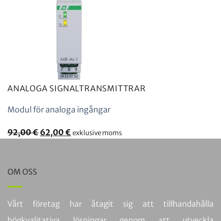
ANALOGA SIGNALTRANSMITTRAR
Modul för analoga ingångar
Det
Det
92,00
€
62,00
€
exklusive moms
ursprungliga
nuvarande
priset
priset
var:
är:
OM OSS
92,00
62,00
€.
€.
Vårt företag har åtagit sig att tillhandahålla
högkvalitativa lösningar genom att utveckla