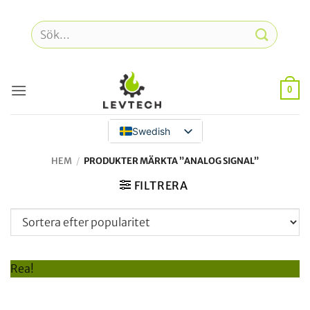
Hoppa
till
Sök
innehåll
efter:
0
Swedish
HEM
/
PRODUKTER MÄRKTA ”ANALOG SIGNAL”
FILTRERA
Rea!