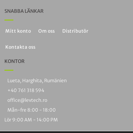
SNABBA LÄNKAR
Mitt konto
Om oss
Distributör
Kontakta oss
KONTOR
Lueta, Harghita, Rumänien
+40 761 318 594
office@levtech.ro
Mån-fre 8:00 - 18:00
Lör 9:00 AM - 14:00 PM