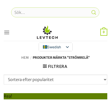
Hoppa
till
Sök
innehåll
efter:
0
Swedish
HEM
/
PRODUKTER MÄRKTA ”STRÖMRELÄ”
FILTRERA
Rea!