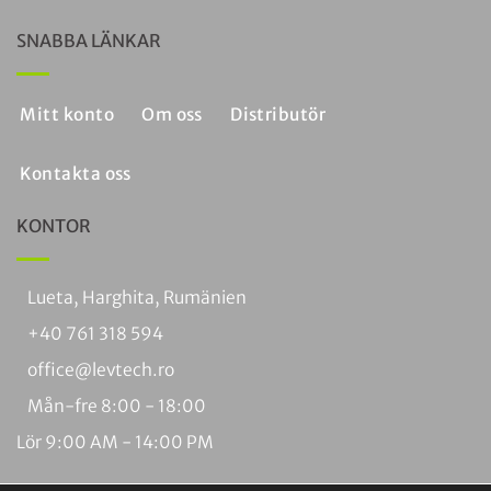
SNABBA LÄNKAR
Mitt konto
Om oss
Distributör
Kontakta oss
KONTOR
Lueta, Harghita, Rumänien
+40 761 318 594
office@levtech.ro
Mån-fre 8:00 - 18:00
Lör 9:00 AM - 14:00 PM