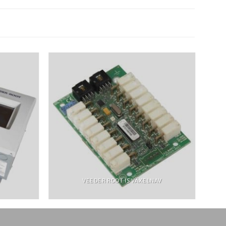
VEEDER ROOT IS VÄXELNAV