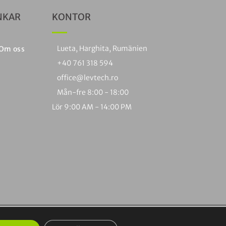
NKAR
KONTOR
Lueta, Harghita, Rumänien
Om oss
+40 761 318 594
office@levtech.ro
Mån-fre 8:00 - 18:00
Lör 9:00 AM - 14:00 PM