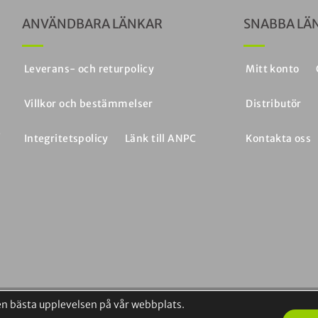
ANVÄNDBARA LÄNKAR
SNABBA LÄ
a
Leverans- och returpolicy
Mitt konto
a
Villkor och bestämmelser
Distributör
a
,
Integritetspolicy
Länk till ANPC
Kontakta oss
h
den bästa upplevelsen på vår webbplats.
Visum
PayPal
MasterCard
Kontant
Banköverföring
Braintree