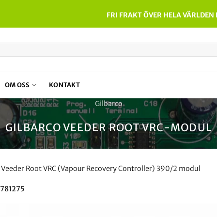
FRI FRAKT ÖVER HELA VÄRLDEN
OM OSS
KONTAKT
Gilbarco
GILBARCO VEEDER ROOT VRC-MODUL
 Veeder Root VRC (Vapour Recovery Controller) 390/2 modul
0781275