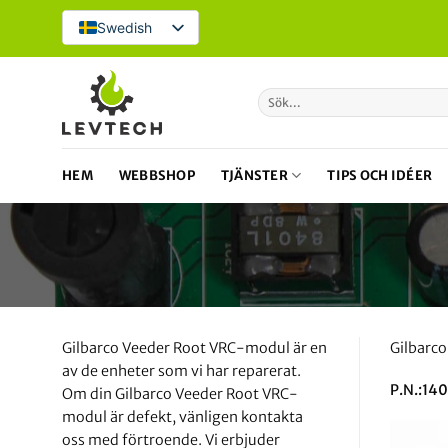
Hoppa
Swedish
till
innehåll
Sök
efter:
HEM
WEBBSHOP
TJÄNSTER
TIPS OCH IDÉER
Gilbarco Veeder Root VRC-modul är en
Gilbarco
av de enheter som vi har reparerat.
P.N.:14
Om din Gilbarco Veeder Root VRC-
modul är defekt, vänligen kontakta
oss med förtroende. Vi erbjuder