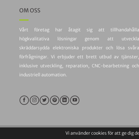
OM OSS
Vårt företag har åtagit sig att tillhandahåll
högkvalitativa lösningar genom att utveckl
skräddarsydda elektroniska produkter och lösa svår
förfrågningar. Vi erbjuder ett brett utbud av tjänster
inklusive utveckling, reparation, CNC-bearbetning oc
industriell automation.
Vi använder cookies för att ge dig 