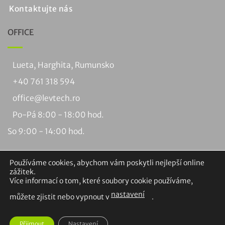
Kontaktujte nás
OFFICE
Lueta, Harghita, Rumunsko
+40 761 318 594
office@levtech.ro
Po-Pá 8:00 - 18:00 hod.
So 9:00 - 14:00 hod.
Používáme cookies, abychom vám poskytli nejlepší online
zážitek.
Více informací o tom, které soubory cookie používáme,
nastavení
můžete zjistit nebo vypnout v
.
Visa
PayPal
MasterCard
Dobírka
Bankovní
Braintree
převod
Autorská práva 2026 ©
Levtech Service and Production SRL.
Přijmout
Nastavení