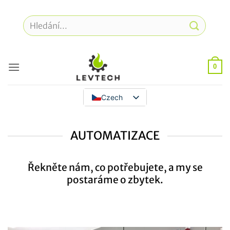
Přeskočit
na
Hledat:
obsah
0
Czech
AUTOMATIZACE
Řekněte nám, co potřebujete, a my se
postaráme o zbytek.