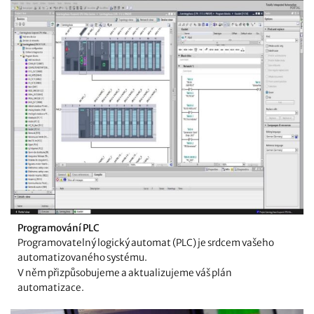
Programování PLC
Programovatelný logický automat (PLC) je srdcem vašeho
automatizovaného systému.
V něm přizpůsobujeme a aktualizujeme váš plán
automatizace.