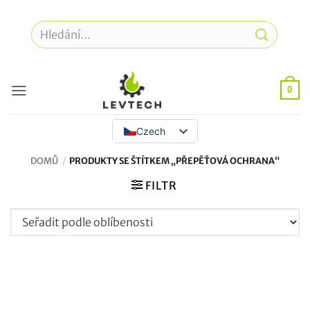
Přeskočit
na
Hledat:
obsah
0
Czech
DOMŮ
/
PRODUKTY SE ŠTÍTKEM „PŘEPĚŤOVÁ OCHRANA“
FILTR