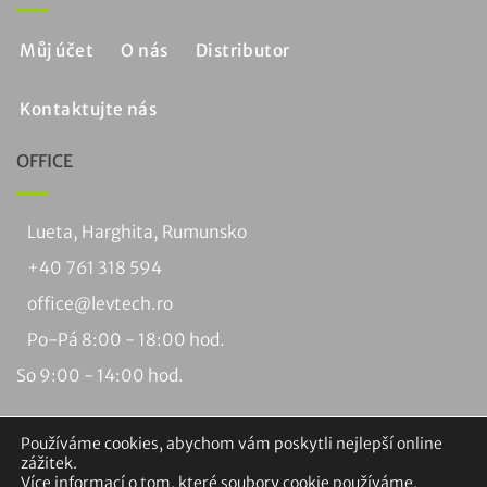
Můj účet
O nás
Distributor
Kontaktujte nás
OFFICE
Lueta, Harghita, Rumunsko
+40 761 318 594
office@levtech.ro
Po-Pá 8:00 - 18:00 hod.
So 9:00 - 14:00 hod.
Používáme cookies, abychom vám poskytli nejlepší online
zážitek.
Více informací o tom, které soubory cookie používáme,