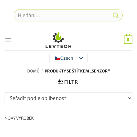
Přeskočit
na
Hledat:
obsah
0
Czech
DOMŮ
/
PRODUKTY SE ŠTÍTKEM „SENZOR“
FILTR
NOVÝ VÝROBEK