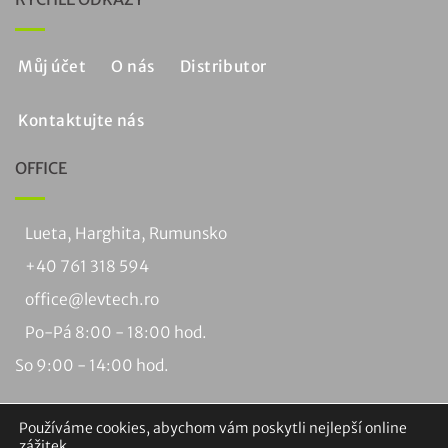
Můj účet
O nás
Distributor
Kontaktujte nás
OFFICE
Lueta, Harghita, Rumunsko
+40 761 318 594
office@levtech.ro
Po-Pá 8:00 - 18:00 hod.
So 9:00 - 14:00 hod.
Používáme cookies, abychom vám poskytli nejlepší online
zážitek.