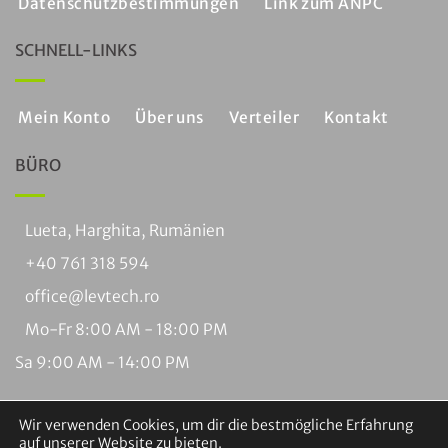
Datenschutzbestimmungen
Link zum ANPC
SCHNELL-LINKS
Mein Konto
Über uns
Verteiler
Kontakt
BÜRO
Lueta, Harghita, Rumänien
+40 761 318 594
office@levtech.ro
Mo-Fr 8:00 AM - 18:00 PM
Sa 9:00 AM - 14:00 PM
Wir verwenden Cookies, um dir die bestmögliche Erfahrung
auf unserer Website zu bieten.