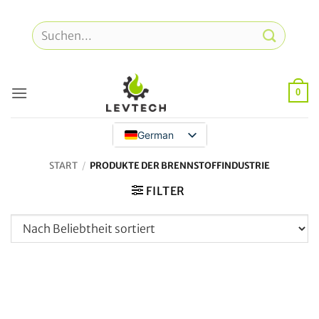
Zum
Inhalt
Suche
springen
nach:
0
German
START
/
PRODUKTE DER BRENNSTOFFINDUSTRIE
FILTER