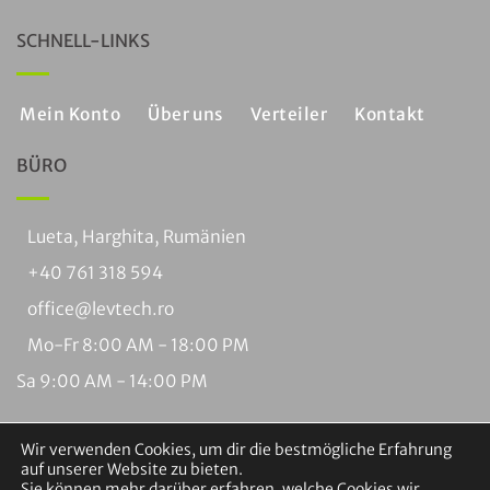
SCHNELL-LINKS
Mein Konto
Über uns
Verteiler
Kontakt
BÜRO
Lueta, Harghita, Rumänien
+40 761 318 594
office@levtech.ro
Mo-Fr 8:00 AM - 18:00 PM
Sa 9:00 AM - 14:00 PM
Wir verwenden Cookies, um dir die bestmögliche Erfahrung
auf unserer Website zu bieten.
Sie können mehr darüber erfahren, welche Cookies wir