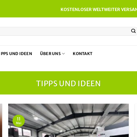
KOSTENLOSER WELTWEITER VERSAN
IPPS UND IDEEN
ÜBER UNS
KONTAKT
TIPPS UND IDEEN
11
Mai