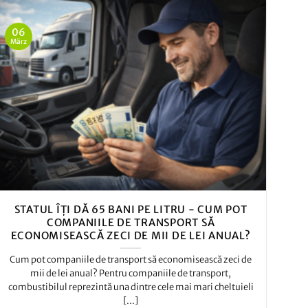
06
März
STATUL ÎȚI DĂ 65 BANI PE LITRU - CUM POT
COMPANIILE DE TRANSPORT SĂ
ECONOMISEASCĂ ZECI DE MII DE LEI ANUAL?
Cum pot companiile de transport să economisească zeci de
mii de lei anual? Pentru companiile de transport,
combustibilul reprezintă una dintre cele mai mari cheltuieli
[...]