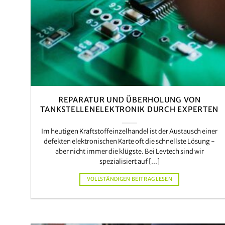
REPARATUR UND ÜBERHOLUNG VON
TANKSTELLENELEKTRONIK DURCH EXPERTEN
Im heutigen Kraftstoffeinzelhandel ist der Austausch einer
defekten elektronischen Karte oft die schnellste Lösung -
aber nicht immer die klügste. Bei Levtech sind wir
spezialisiert auf [...]
VOLLSTÄNDIGEN BEITRAG LESEN