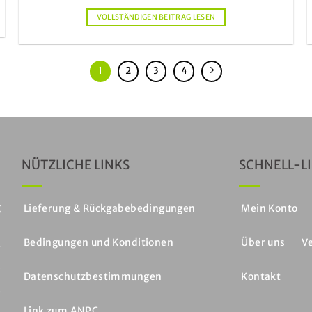
VOLLSTÄNDIGEN BEITRAG LESEN
1
2
3
4
NÜTZLICHE LINKS
SCHNELL-L
g
Lieferung & Rückgabebedingungen
Mein Konto
e
Bedingungen und Konditionen
Über uns
Ve
v
e
Datenschutzbestimmungen
Kontakt
,
e
Link zum ANPC