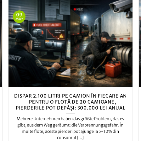
09
März
DISPAR 2.100 LITRI PE CAMION ÎN FIECARE AN
- PENTRU O FLOTĂ DE 20 CAMIOANE,
PIERDERILE POT DEPĂȘI: 300.000 LEI ANUAL
Mehrere Unternehmen haben das größte Problem, das es
gibt, aus dem Weg geräumt: die Verbrennungsgefahr. În
multe flote, aceste pierderi pot ajunge la 5-10% din
consumul [...]