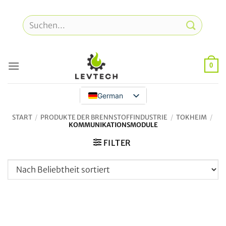
Zum
Inhalt
Suche
springen
nach:
0
German
START
/
PRODUKTE DER BRENNSTOFFINDUSTRIE
/
TOKHEIM
/
KOMMUNIKATIONSMODULE
FILTER