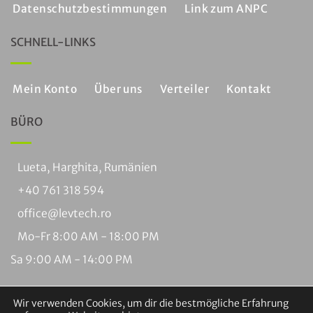
Datenschutzbestimmungen
Link zum ANPC
SCHNELL-LINKS
Mein Konto
Über uns
Verteiler
Kontakt
BÜRO
Lueta, Harghita, Rumänien
+40 761 318 594
office@levtech.ro
Mo-Fr 8:00 AM - 18:00 PM
Sa 9:00 AM - 14:00 PM
Wir verwenden Cookies, um dir die bestmögliche Erfahrung