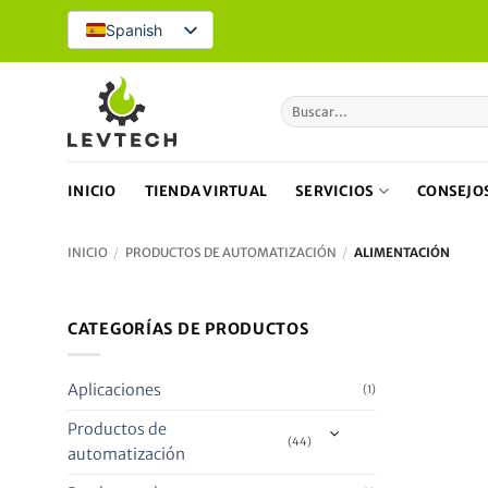
Ir
Spanish
al
contenido
Buscar
por:
INICIO
TIENDA VIRTUAL
SERVICIOS
CONSEJOS
INICIO
/
PRODUCTOS DE AUTOMATIZACIÓN
/
ALIMENTACIÓN
CATEGORÍAS DE PRODUCTOS
¡Oferta!
Nuevo
Aplicaciones
(1)
Productos de
(44)
automatización