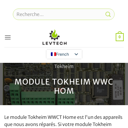
Skip
to
Recherche
content
pour
:
0
French
Tokheim
MODULE TOKHEIM WWC
HOM
Le module Tokheim WWCT Home est l'un des appareils
que nous avons réparés. Si votre module Tokheim