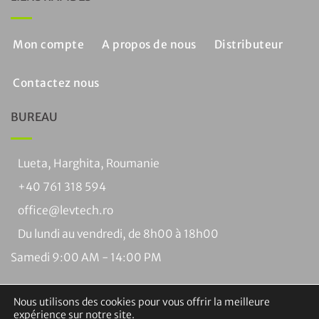
Mon compte
A propos de nous
Distributeur
Contactez nous
BUREAU
Lueta, Harghita, Roumanie
+40 761 318 594
office@levtech.ro
Du lundi au vendredi, de 8h00 à 18h00
Samedi 9:00 AM - 14:00 PM
Nous utilisons des cookies pour vous offrir la meilleure
expérience sur notre site.