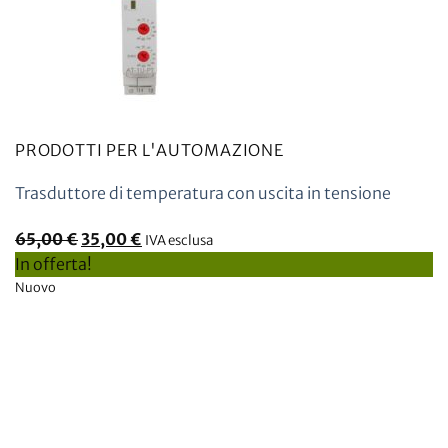
PRODOTTI PER L'AUTOMAZIONE
Trasduttore di temperatura con uscita in tensione
Il
Il
65,00
€
35,00
€
IVA esclusa
prezzo
prezzo
In offerta!
originale
attuale
Nuovo
era:
è:
65,00
35,00
€.
€.