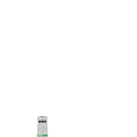
€.
€.