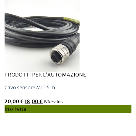
PRODOTTI PER L'AUTOMAZIONE
Cavo sensore M12 5 m
Il
Il
20,00
€
18,00
€
IVA esclusa
prezzo
prezzo
In offerta!
originale
attuale
era:
è:
20,00
18,00