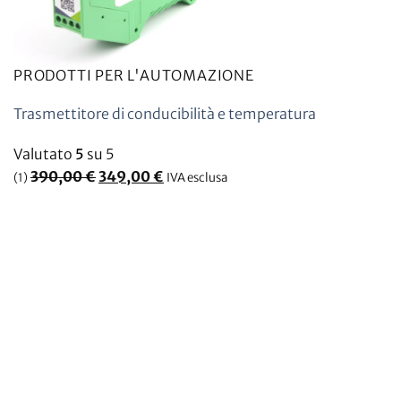
PRODOTTI PER L'AUTOMAZIONE
Trasmettitore di conducibilità e temperatura
Valutato
5
su 5
Il
Il
390,00
€
349,00
€
(1)
IVA esclusa
prezzo
prezzo
originale
attuale
era:
è:
390,00
349,00
€.
€.