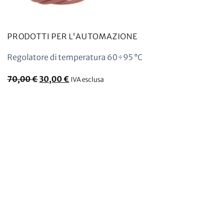
PRODOTTI PER L'AUTOMAZIONE
Regolatore di temperatura 60÷95 °C
Il
Il
70,00
€
30,00
€
IVA esclusa
prezzo
prezzo
originale
attuale
era:
è:
70,00
30,00
€.
€.