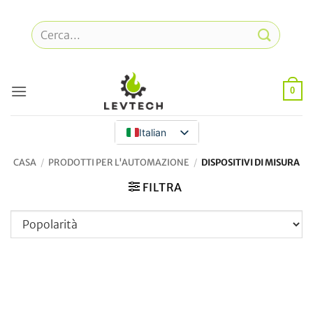
Vai
al
Cerca:
contenuto
0
Italian
CASA
/
PRODOTTI PER L'AUTOMAZIONE
/
DISPOSITIVI DI MISURA
FILTRA