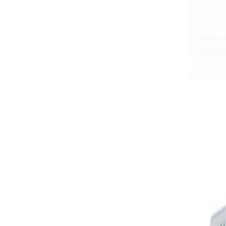
PRODOTT
Convertito
65,00
€
-