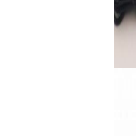
PRODOTT
Trasmettit
290,00
€