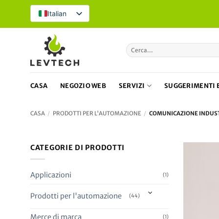
Vai
Italian
al
contenuto
Cerca:
CASA
NEGOZIO WEB
SERVIZI
SUGGERIMENTI E
CASA
/
PRODOTTI PER L'AUTOMAZIONE
/
COMUNICAZIONE INDUS
CATEGORIE DI PRODOTTI
Applicazioni
(1)
Prodotti per l'automazione
(44)
Merce di marca
(1)