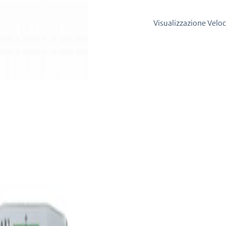
Visualizzazione Velo
I PER L'AUTOMAZIONE
re da USB a RS485
73,00
€
IVA esclusa