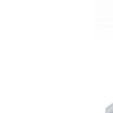
AUTOMAT
USB naar 
65,00
€
-