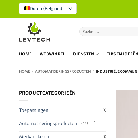
Overslaan
Dutch (Belgium)
naar
inhoud
Zoeken
naar:
HOME
WEBWINKEL
DIENSTEN
TIPS EN IDEEË
HOME
/
AUTOMATISERINGSPRODUCTEN
/
INDUSTRIËLE COMMUNI
PRODUCTCATEGORIEËN
Toepassingen
(1)
Automatiseringsproducten
(44)
Merkartikelen
(1)