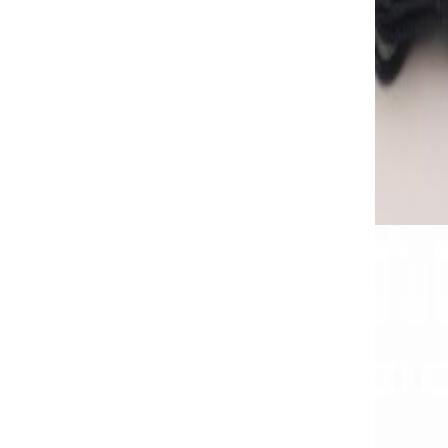
AUTOMAT
RS485 dra
290,00
€