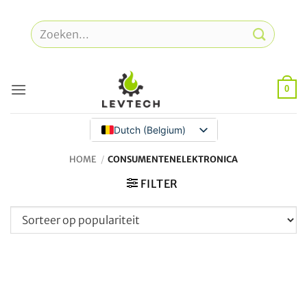
Overslaan
naar
Zoeken
inhoud
naar:
0
Dutch (Belgium)
HOME
/
CONSUMENTENELEKTRONICA
FILTER