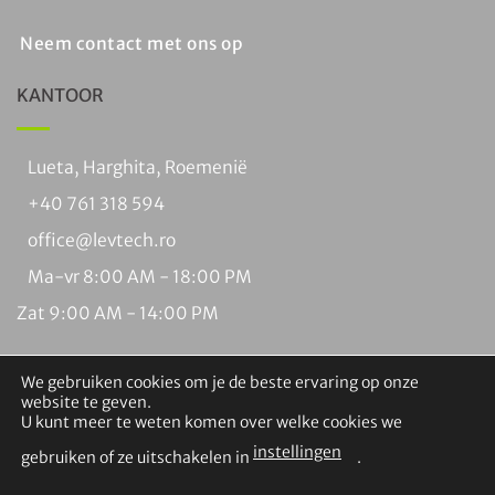
Neem contact met ons op
KANTOOR
Lueta, Harghita, Roemenië
+40 761 318 594
office@levtech.ro
Ma-vr 8:00 AM - 18:00 PM
Zat 9:00 AM - 14:00 PM
We gebruiken cookies om je de beste ervaring op onze
website te geven.
U kunt meer te weten komen over welke cookies we
instellingen
gebruiken of ze uitschakelen in
.
Visa
PayPal
MasterCard
Rembours
Overschrijving
Braintree