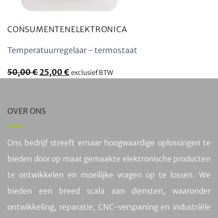
CONSUMENTENELEKTRONICA
Temperatuurregelaar - termostaat
Oorspronkelijke
Huidige
50,00
€
25,00
€
exclusief BTW
prijs
prijs
was:
is:
50,00
25,00
OVER ONS
€.
€.
Ons bedrijf streeft ernaar hoogwaardige oplossingen te
bieden door op maat gemaakte elektronische producten
te ontwikkelen en moeilijke vragen op te lossen. We
bieden een breed scala aan diensten, waaronder
ontwikkeling, reparatie, CNC-verspaning en industriële