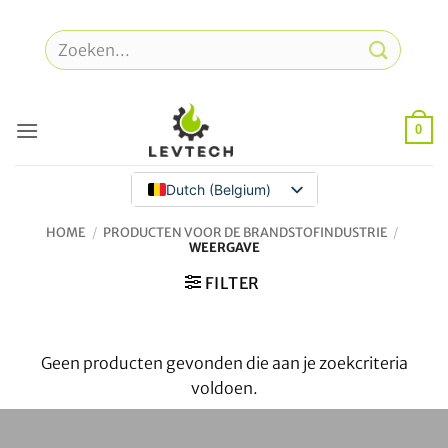
Overslaan
naar
Zoeken
inhoud
naar:
0
Dutch (Belgium)
HOME
/
PRODUCTEN VOOR DE BRANDSTOFINDUSTRIE
/
WEERGAVE
FILTER
Geen producten gevonden die aan je zoekcriteria
voldoen.