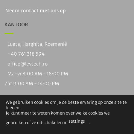
Neem contact met ons op
KANTOOR
Lueta, Harghita, Roemenië
+40 761 318 594
office@levtech.ro
Ma-vr 8:00 AM - 18:00 PM
Zat 9:00 AM - 14:00 PM
We gebruiken cookies om je de beste ervaring op onze site te
bieden.
Je kunt meer te weten komen over welke cookies we
settings
gebruiken of ze uitschakelen in
.
Visa
PayPal
MasterCard
Rembours
Overschrijving
Braintree
Copyright 2026 ©
Levtech Service and Production SRL. Alle