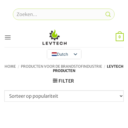
Overslaan
naar
Zoeken
inhoud
naar:
0
Dutch
HOME
/
PRODUCTEN VOOR DE BRANDSTOFINDUSTRIE
/
LEVTECH
PRODUCTEN
FILTER