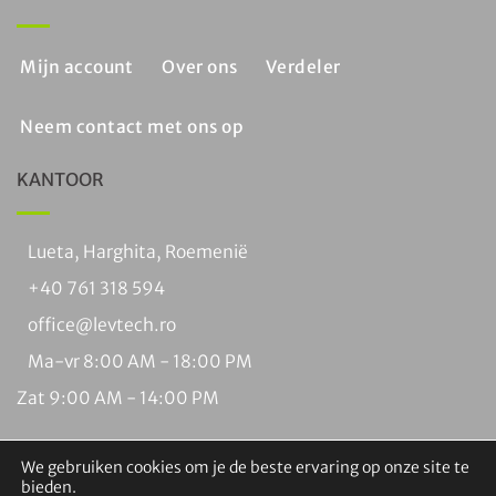
Mijn account
Over ons
Verdeler
Neem contact met ons op
KANTOOR
Lueta, Harghita, Roemenië
+40 761 318 594
office@levtech.ro
Ma-vr 8:00 AM - 18:00 PM
Zat 9:00 AM - 14:00 PM
We gebruiken cookies om je de beste ervaring op onze site te
bieden.