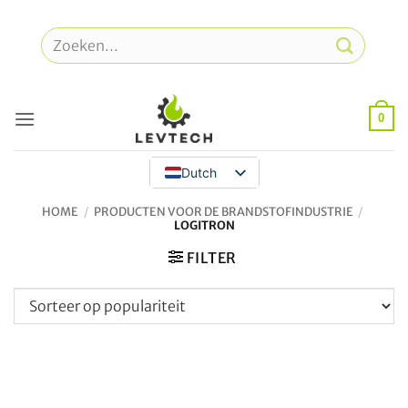
Overslaan
naar
Zoeken
inhoud
naar:
0
Dutch
HOME
/
PRODUCTEN VOOR DE BRANDSTOFINDUSTRIE
/
LOGITRON
FILTER