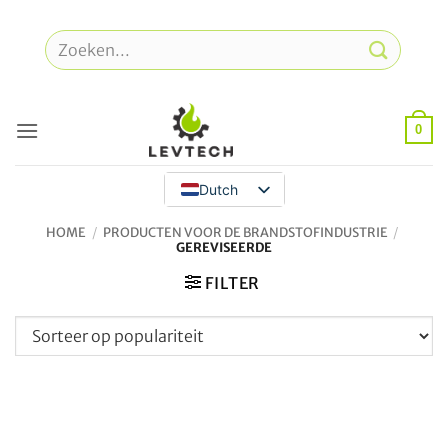
Overslaan
naar
Zoeken
inhoud
naar:
0
Dutch
HOME
/
PRODUCTEN VOOR DE BRANDSTOFINDUSTRIE
/
GEREVISEERDE
FILTER