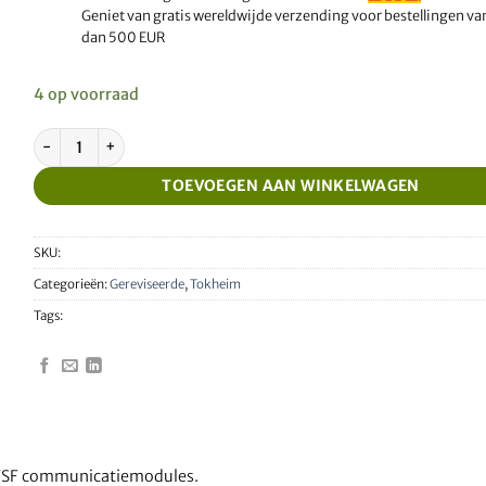
Geniet van gratis wereldwijde verzending voor bestellingen v
dan 500 EUR
4 op voorraad
Gereviseerde Tokheim WWC IFSF module aantal
TOEVOEGEN AAN WINKELWAGEN
SKU:
Categorieën:
Gereviseerde
,
Tokheim
Tags:
IFSF communicatiemodules.