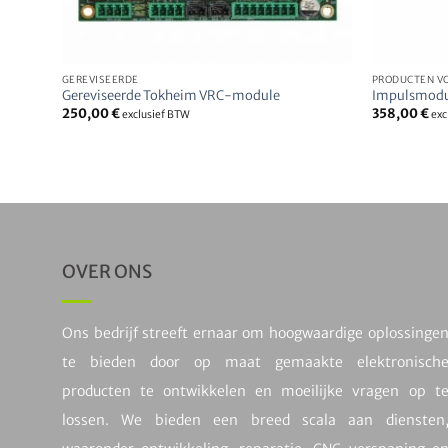
GEREVISEERDE
PRODUCTEN VO
n
Gereviseerde Tokheim VRC-module
Impulsmodu
250,00
€
358,00
€
exclusief BTW
exc
OVER ONS
Ons bedrijf streeft ernaar om hoogwaardige oplossinge
te bieden door op maat gemaakte elektronisch
producten te ontwikkelen en moeilijke vragen op t
lossen. We bieden een breed scala aan diensten