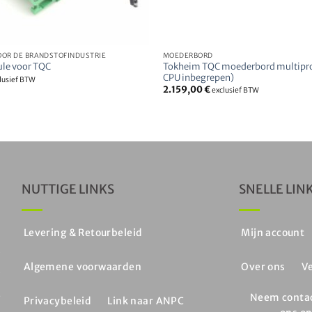
OR DE BRANDSTOFINDUSTRIE
MOEDERBORD
Tokheim TQC moederbord multiprod
le voor TQC
CPU inbegrepen)
lusief BTW
2.159,00
€
exclusief BTW
NUTTIGE LINKS
SNELLE LIN
n
Levering & Retourbeleid
Mijn account
e
Algemene voorwaarden
Over ons
V
e
,
Neem conta
Privacybeleid
Link naar ANPC