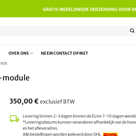
GRATIS WERELDWIJDE VERZENDING VOOR B
N
OVER ONS
NEEM CONTACT OP MET
ERDE
F-module
350,00
€
exclusief BTW
Levering binnen 2-3 dagen binnen de EU en 7-10 dagen werel
*Leveringsdatums kunnen veranderen afhankelijk van de hoe
en het afleveradres.
Alle bestellingen worden geleverd door DHL