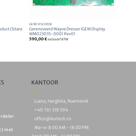
GEREVISEERDE
uct (Sitara
Gerenoveerd Wayne Dresser IGEM Display
WM023035-0001 Rev01
590,00
€
exclusief BTW
KS
KANTOOR
Lueta, Harghita, Roemenië
+40 761 318 594
erdeler
office@levtech.ro
Ma-vr 8:00 AM - 18:00 PM
ct met