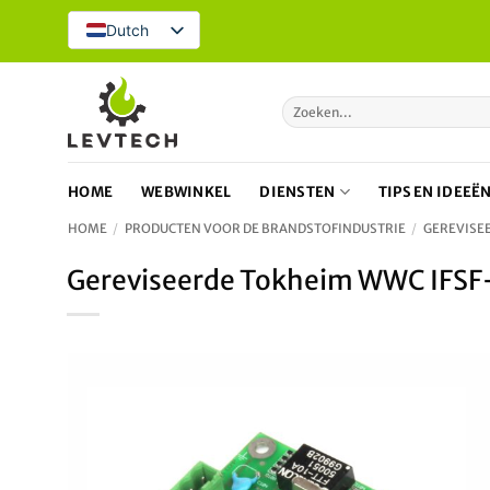
Overslaan
Dutch
naar
inhoud
Zoeken
naar:
HOME
WEBWINKEL
DIENSTEN
TIPS EN IDEEË
HOME
/
PRODUCTEN VOOR DE BRANDSTOFINDUSTRIE
/
GEREVISE
Gereviseerde Tokheim WWC IFS