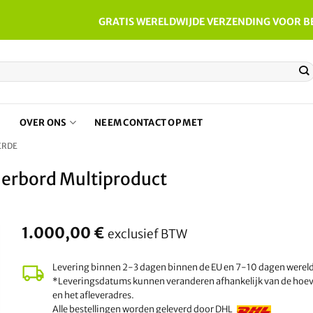
GRATIS WERELDWIJDE VERZENDING VOOR B
N
OVER ONS
NEEM CONTACT OP MET
ERDE
erbord Multiproduct
1.000,00
€
exclusief BTW
Levering binnen 2-3 dagen binnen de EU en 7-10 dagen werel
*Leveringsdatums kunnen veranderen afhankelijk van de hoe
en het afleveradres.
Alle bestellingen worden geleverd door DHL