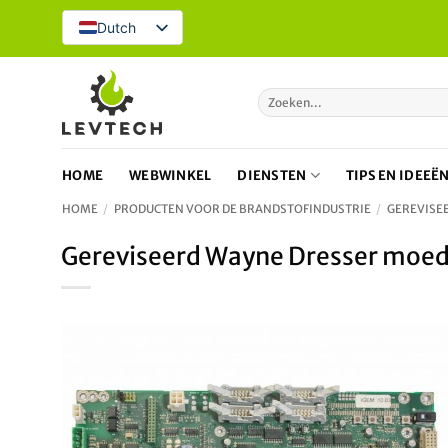
Overslaan
Dutch
naar
inhoud
Zoeken
naar:
HOME
WEBWINKEL
DIENSTEN
TIPS EN IDEEË
HOME
/
PRODUCTEN VOOR DE BRANDSTOFINDUSTRIE
/
GEREVISE
Gereviseerd Wayne Dresser moed