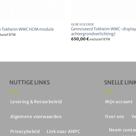
E
GEREVISEERDE
Gereviseerd Tokheim WWC-display
de Tokheim WWC HOM module
achtergrondverlichting)
lusief BTW
650,00
€
exclusief BTW
NUTTIGE LINKS
SNELLE LIN
n
Levering & Retourbeleid
Mijn account
e
Algemene voorwaarden
Over ons
V
e
,
Neem conta
Privacybeleid
Link naar ANPC