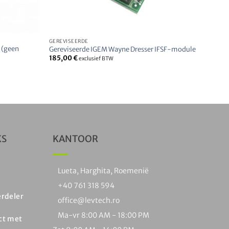
GEREVISEERDE
 (geen
Gereviseerde IGEM Wayne Dresser IFSF-module
185,00
€
exclusief BTW
KS
KANTOOR
Lueta, Harghita, Roemenië
+40 761 318 594
erdeler
office@levtech.ro
Ma-vr 8:00 AM - 18:00 PM
ct met