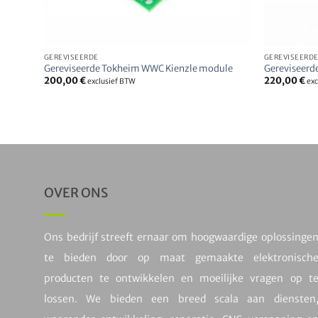
GEREVISEERDE
GEREVISEERD
Gereviseerde Tokheim WWC Kienzle module
Gereviseer
200,00
€
220,00
€
exclusief BTW
exc
OVER ONS
Ons bedrijf streeft ernaar om hoogwaardige oplossinge
te bieden door op maat gemaakte elektronisch
producten te ontwikkelen en moeilijke vragen op t
lossen. We bieden een breed scala aan diensten