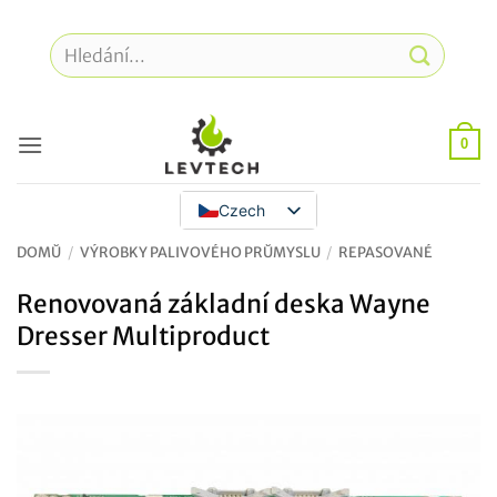
Přeskočit
na
Hledat:
obsah
0
Czech
DOMŮ
/
VÝROBKY PALIVOVÉHO PRŮMYSLU
/
REPASOVANÉ
Renovovaná základní deska Wayne
Dresser Multiproduct