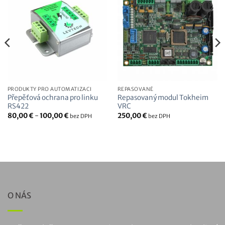
PRODUKTY PRO AUTOMATIZACI
REPASOVANÉ
Přepěťová ochrana pro linku
Repasovaný modul Tokheim
RS422
VRC
80,00
€
-
100,00
€
250,00
€
bez DPH
bez DPH
O NÁS