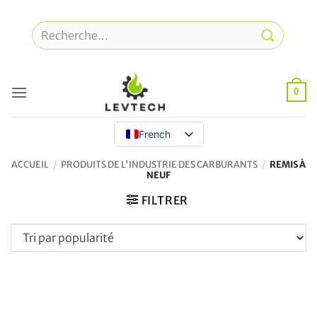
Skip
to
Recherche
content
pour
:
0
French
ACCUEIL
/
PRODUITS DE L'INDUSTRIE DES CARBURANTS
/
REMIS À
NEUF
FILTRER