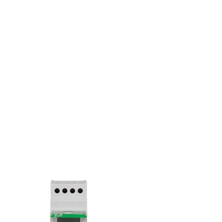
€.
€.