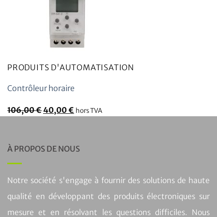
PRODUITS D'AUTOMATISATION
Contrôleur horaire
Le
Le
106,00
€
40,00
€
hors TVA
prix
prix
initial
actuel
était
est
À PROPOS DE NOUS
:
:
106,00
40,00
Notre société s'engage à fournir des solutions de haute
€.
€.
qualité en développant des produits électroniques sur
mesure et en résolvant les questions difficiles. Nous