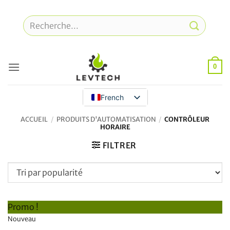
Skip
to
Recherche
content
pour
:
0
French
ACCUEIL
/
PRODUITS D'AUTOMATISATION
/
CONTRÔLEUR
HORAIRE
FILTRER
Promo !
Nouveau