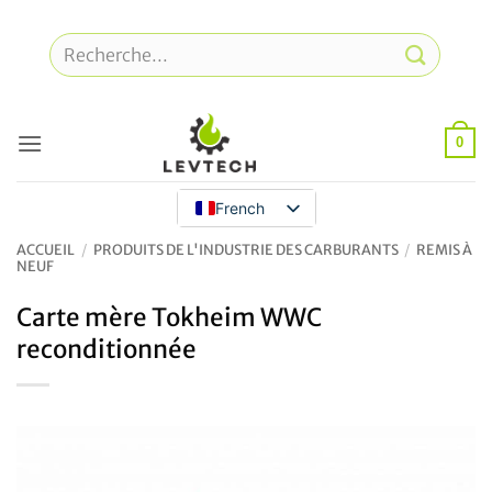
Skip
to
Recherche
content
pour
:
0
French
ACCUEIL
/
PRODUITS DE L'INDUSTRIE DES CARBURANTS
/
REMIS À
NEUF
Carte mère Tokheim WWC
reconditionnée