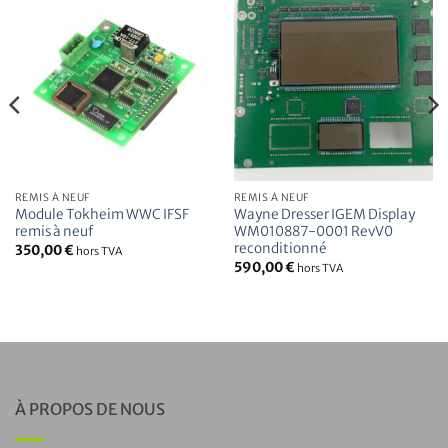
REMIS À NEUF
REMIS À NEUF
Module Tokheim WWC IFSF
Wayne Dresser IGEM Display
remis à neuf
WM010887-0001 RevV0
reconditionné
350,00
€
hors TVA
590,00
€
hors TVA
À PROPOS DE NOUS