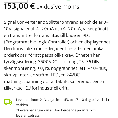
153,00
€
exklusive moms
Signal Converter and Splitter omvandlar och delar 0-
10V-signaler till 4-20mA och 4-20mA, vilket gör att
en transmitter kan anslutas till både en PLC
(Programmable Logic Controller) och en displayenhet.
Den finns i olika modeller, identifierade med unika
orderkoder, för att passa olika krav. Enheten har
fyrvägsisolering, 3500VDC-isolering, TS-35 DIN-
skenmontering, ±0,1% noggrannhet, ett IP40-hus,
skruvplintar, en ström-LED, en 24VDC
matningsspänning och är fabrikskalibrerad. Den är
tillverkad i EU för industriell drift.
Leverans inom 2-3 dagar inom EU och 7-10 dagar över hela
världen
*Leveransdatum kan ändras beroende på antal och
leveransadress.