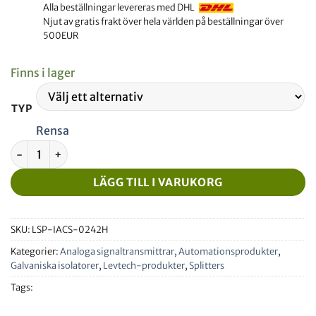
Alla beställningar levereras med DHL
Njut av gratis frakt över hela världen på beställningar över
500EUR
Finns i lager
TYP
Rensa
Isolerad signalomvandlare och splitter 0-20V till 4-20mA m
LÄGG TILL I VARUKORG
SKU:
LSP-IACS-0242H
Kategorier:
Analoga signaltransmittrar
,
Automationsprodukter
,
Galvaniska isolatorer
,
Levtech-produkter
,
Splitters
Tags: