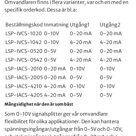
Omvandlaren finns i flera varianter, var och en med en
specifik orderkod. Dessa är bl.a:
Beställningskod
Inmatning
Utgång1
Utgång2
LSP-IVCS-1020
0-10V
0-20 mA
0-20 mA
LSP-IVCS-1042
0-10V
4-20 mA
4-20 mA
LSP-IVCS-0520
0-5V
0-20 mA
0-20 mA
LSP-IVCS-0542
0-5V
4-20 mA
4-20 mA
LSP-IACS-2010
0-20 mA
0-10V
0-10V
LSP-IACS-2005
0-20 mA
0-5V
0-5V
LSP-IACS-4210
4-20 mA
0-10V
0-10V
LSP-IACS-4205
4-20 mA
0-5V
0-5V
Mångsidighet när den är som bäst
Som 0-10V signalsplitter ger vår omvandlare
flexibilitet för olika applikationer. Den kan hantera
spänningsingångar/utgångar från 0-5V och 0-10V,