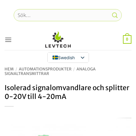
Hoppa
till
Sök
innehåll
efter:
0
Swedish
HEM
/
AUTOMATIONSPRODUKTER
/
ANALOGA
SIGNALTRANSMITTRAR
Isolerad signalomvandlare och splitter
0-20V till 4-20mA