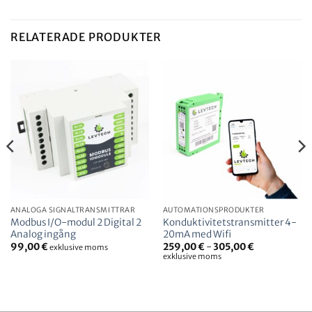
RELATERADE PRODUKTER
ANALOGA SIGNALTRANSMITTRAR
AUTOMATIONSPRODUKTER
Modbus I/O-modul 2 Digital 2
Konduktivitetstransmitter 4-
Analog ingång
20mA med Wifi
99,00
€
259,00
€
-
305,00
€
exklusive moms
exklusive moms