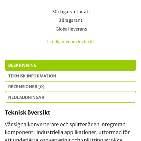
30 dagars returrätt
3 års garanti
Global leverans
Lär dig mer om levtech!
BESKRIVNING
TEKNISK INFORMATION
RECENSIONER (0)
NEDLADDNINGAR
Teknisk översikt
Vår signalkonverterare och splitter är en integrerad
komponent i industriella applikationer, utformad för
att underlätta konvertering och splittring av olika