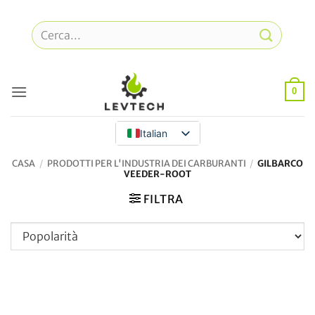
Vai
al
Cerca:
contenuto
0
Italian
CASA
/
PRODOTTI PER L'INDUSTRIA DEI CARBURANTI
/
GILBARCO
VEEDER-ROOT
FILTRA