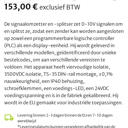
153,00
€
exclusief BTW
De signaalomzetter en -splitser zet 0-10V signalen om
en splitst ze, zodat een zender kan worden aangesloten
op zowel een programmeerbare logische controller
(PLC) als een display-eenheid. Hij wordt geleverd in
verschillende modellen, geïdentificeerd door unieke
bestelcodes, om aan verschillende vereisten te
voldoen. Het apparaat heeft viervoudige isolatie,
3500VDC isolatie, TS-35 DIN-rail montage, ±0,1%
nauwkeurigheid, een IP40 behuizing,
schroefklemmen, een voedings-LED, een 24VDC
voedingsspanning en is in de fabriek gekalibreerd. Hij
wordt in de EU gemaakt voor industriële toepassingen.
Levering binnen 2-3 dagen binnen de EU en 7-10 dagen
wereldwijd
*Leveringsdatums kunnen veranderen afhankelijk van de