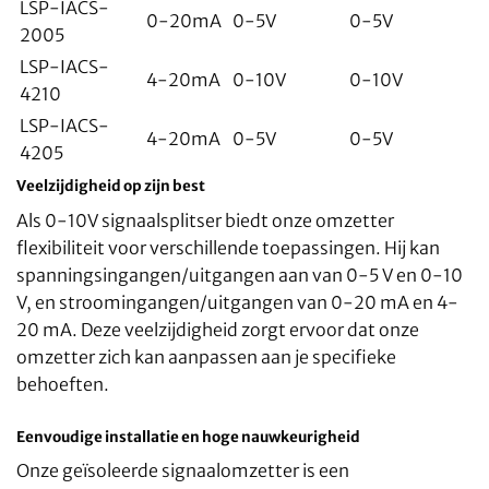
LSP-IACS-
0-20mA
0-5V
0-5V
2005
LSP-IACS-
4-20mA
0-10V
0-10V
4210
LSP-IACS-
4-20mA
0-5V
0-5V
4205
Veelzijdigheid op zijn best
Als 0-10V signaalsplitser biedt onze omzetter
flexibiliteit voor verschillende toepassingen. Hij kan
spanningsingangen/uitgangen aan van 0-5 V en 0-10
V, en stroomingangen/uitgangen van 0-20 mA en 4-
20 mA. Deze veelzijdigheid zorgt ervoor dat onze
omzetter zich kan aanpassen aan je specifieke
behoeften.
Eenvoudige installatie en hoge nauwkeurigheid
Onze geïsoleerde signaalomzetter is een