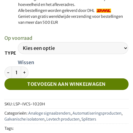
hoeveelheid en het afleveradres.
Alle bestellingen worden geleverd door DHL
Geniet van gratis wereldwijde verzending voor bestellingen
van meer dan 500 EUR
Op voorraad
TYPE
Wissen
Geïsoleerde signaalomzetter en splitter 0-10V naar 0-20mA
TOEVOEGEN AAN WINKELWAGEN
SKU:
LSP-IVCS-1020H
Categorieën:
Analoge signaalzenders
,
Automatiseringsproducten
,
Galvanische isolatoren
,
Levtech producten
,
Splitters
Tags: