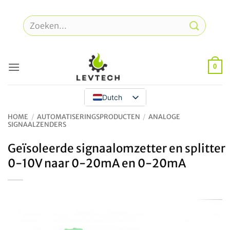
Overslaan
naar
Zoeken
inhoud
naar:
0
Dutch
HOME
/
AUTOMATISERINGSPRODUCTEN
/
ANALOGE
SIGNAALZENDERS
Geïsoleerde signaalomzetter en splitter
0-10V naar 0-20mA en 0-20mA