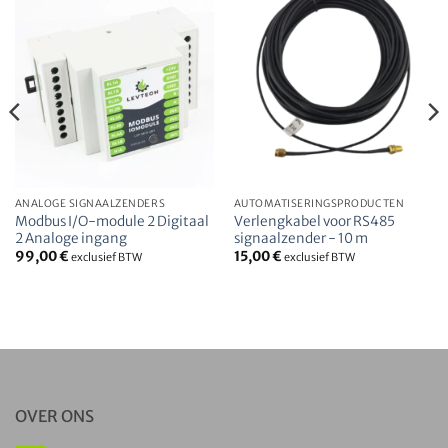
ANALOGE SIGNAALZENDERS
AUTOMATISERINGSPRODUCTEN
Modbus I/O-module 2 Digitaal
Verlengkabel voor RS485
2 Analoge ingang
signaalzender - 10 m
99,00
€
15,00
€
exclusief BTW
exclusief BTW
OVER ONS