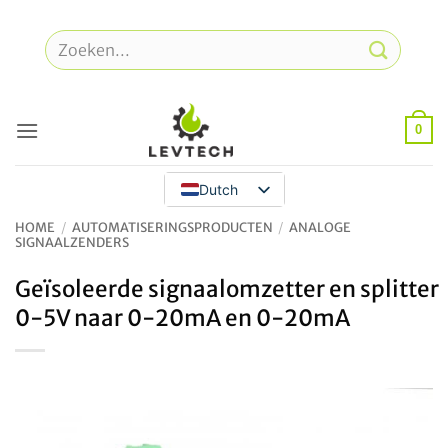
Overslaan
naar
Zoeken
inhoud
naar:
0
Dutch
HOME
/
AUTOMATISERINGSPRODUCTEN
/
ANALOGE
SIGNAALZENDERS
Geïsoleerde signaalomzetter en splitter
0-5V naar 0-20mA en 0-20mA