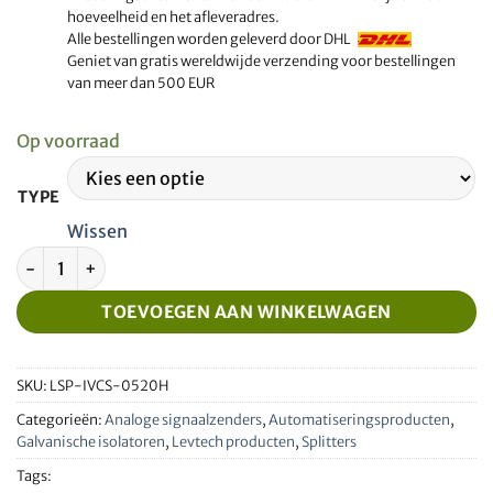
hoeveelheid en het afleveradres.
Alle bestellingen worden geleverd door DHL
Geniet van gratis wereldwijde verzending voor bestellingen
van meer dan 500 EUR
Op voorraad
TYPE
Wissen
Geïsoleerde signaalomzetter en splitter 0-5V naar 0-20mA 
TOEVOEGEN AAN WINKELWAGEN
SKU:
LSP-IVCS-0520H
Categorieën:
Analoge signaalzenders
,
Automatiseringsproducten
,
Galvanische isolatoren
,
Levtech producten
,
Splitters
Tags: