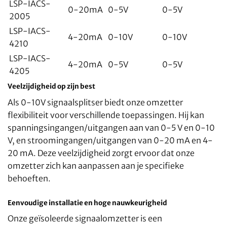
LSP-IACS-
0-20mA
0-5V
0-5V
2005
LSP-IACS-
4-20mA
0-10V
0-10V
4210
LSP-IACS-
4-20mA
0-5V
0-5V
4205
Veelzijdigheid op zijn best
Als 0-10V signaalsplitser biedt onze omzetter
flexibiliteit voor verschillende toepassingen. Hij kan
spanningsingangen/uitgangen aan van 0-5 V en 0-10
V, en stroomingangen/uitgangen van 0-20 mA en 4-
20 mA. Deze veelzijdigheid zorgt ervoor dat onze
omzetter zich kan aanpassen aan je specifieke
behoeften.
Eenvoudige installatie en hoge nauwkeurigheid
Onze geïsoleerde signaalomzetter is een