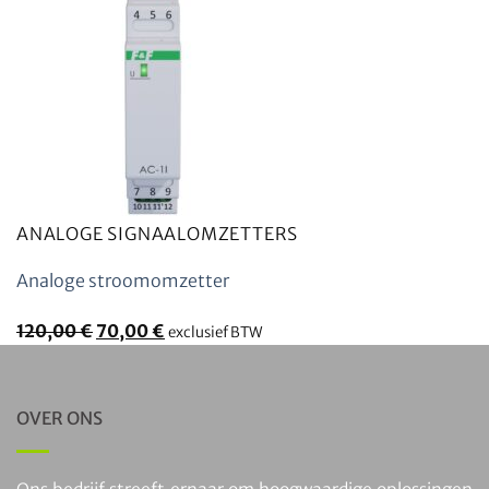
ANALOGE SIGNAALOMZETTERS
Analoge stroomomzetter
Oorspronkelijke
Huidige
120,00
€
70,00
€
exclusief BTW
prijs
prijs
was:
is:
120,00
70,00
OVER ONS
€.
€.