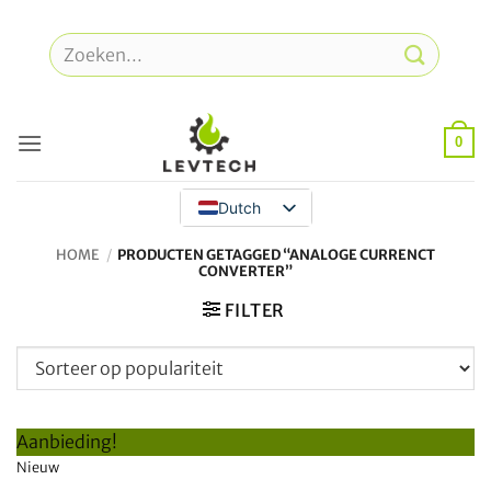
Overslaan
naar
Zoeken
inhoud
naar:
0
Dutch
HOME
/
PRODUCTEN GETAGGED “ANALOGE CURRENCT
CONVERTER”
FILTER
Aanbieding!
Nieuw