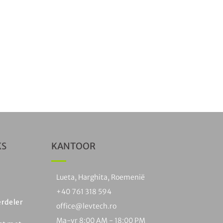
KS
KANTOOR
Lueta, Harghita, Roemenië
+40 761 318 594
erdeler
office@levtech.ro
Ma-vr 8:00 AM - 18:00 PM