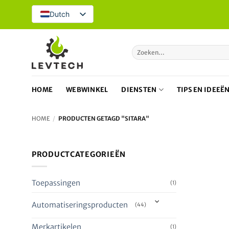
Overslaan
Dutch
naar
inhoud
Zoeken
naar:
HOME
WEBWINKEL
DIENSTEN
TIPS EN IDEEË
HOME
/
PRODUCTEN GETAGD "SITARA"
PRODUCTCATEGORIEËN
Toepassingen
(1)
Automatiseringsproducten
(44)
Merkartikelen
(1)