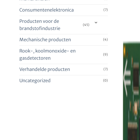
Consumentenelektronica
(7)
Producten voor de
(45)
brandstofindustrie
Mechanische producten
(4)
Rook-, koolmonoxide- en
(9)
gasdetectoren
Verhandelde producten
(7)
Uncategorized
(0)