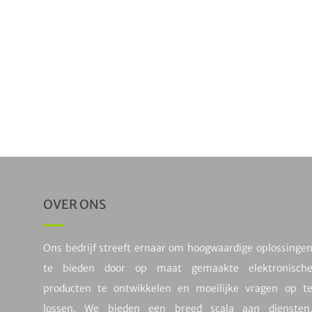
MOEDER
Tokheim T
2.159,00
OVER ONS
Ons bedrijf streeft ernaar om hoogwaardige oplossinge
te bieden door op maat gemaakte elektronisch
producten te ontwikkelen en moeilijke vragen op t
lossen. We bieden een breed scala aan diensten