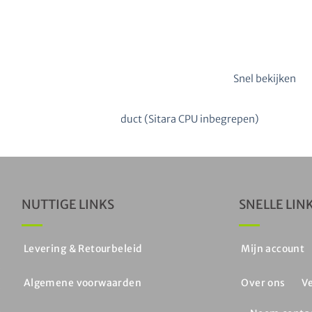
Snel bekijken
BORD
QC moederbord multiproduct (Sitara CPU inbegrepen)
€
exclusief BTW
NUTTIGE LINKS
SNELLE LIN
n
Levering & Retourbeleid
Mijn account
e
Algemene voorwaarden
Over ons
V
e
,