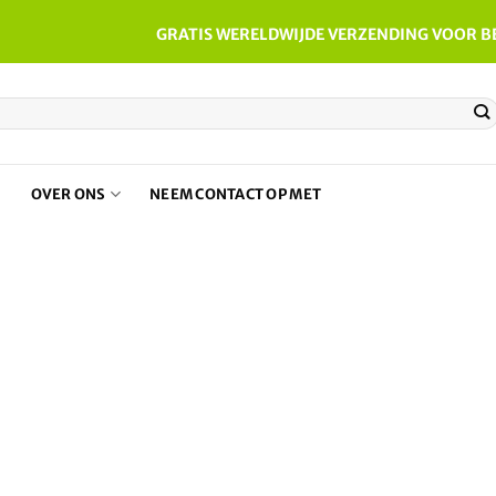
GRATIS WERELDWIJDE VERZENDING VOOR B
N
OVER ONS
NEEM CONTACT OP MET