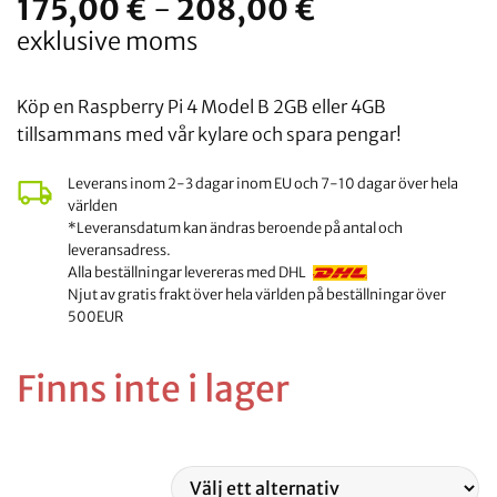
Prisintervall:
175,00
€
-
208,00
€
175,00
exklusive moms
€
till
Köp en Raspberry Pi 4 Model B 2GB eller 4GB
208,00
tillsammans med vår kylare och spara pengar!
€.
Leverans inom 2-3 dagar inom EU och 7-10 dagar över hela
världen
*Leveransdatum kan ändras beroende på antal och
leveransadress.
Alla beställningar levereras med DHL
Njut av gratis frakt över hela världen på beställningar över
500EUR
Finns inte i lager