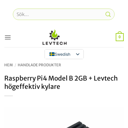
Hoppa
till
Sök
innehåll
efter:
0
Swedish
HEM
/
HANDLADE PRODUKTER
Raspberry Pi4 Model B 2GB + Levtech
högeffektiv kylare