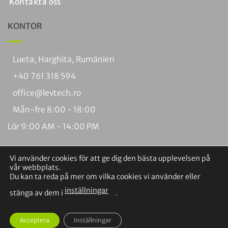
Kontakta oss
KONTOR
Lueta, Harghita, Rumänien
+40 761 318 594
office@levtech.ro
Mån-fre 8:00 - 18:00
Lör 9:00 AM - 14:00 PM
Vi använder cookies för att ge dig den bästa upplevelsen på
vår webbplats.
Du kan ta reda på mer om vilka cookies vi använder eller
inställningar
Visum
PayPal
MasterCard
Kontant
Banköverföring
Braintree
stänga av dem i
.
vid
Upphovsrätt 2026 ©
Levtech Service och produktion SRL.
leverans
Acceptera
Inställningar
Alla rättigheter förbehållna.