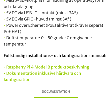
•
Micro-SD-kortplats för laddning av operativsystem
och datalagring
•
5V DC via USB-C-kontakt (minst 3A*)
•
5V DC via GPIO-huvud (minst 3A*)
•
Power over Ethernet (PoE) aktiverat (kräver separat
PoE HAT)
•
Driftstemperatur: 0 - 50 grader C omgivande
temperatur
Fullständig installations- och konfigurationsmanual:
•
Raspberry Pi 4 Model B produktbeskrivning
•
Dokumentation inklusive hårdvara och
konfiguration
DOCUMENTATION