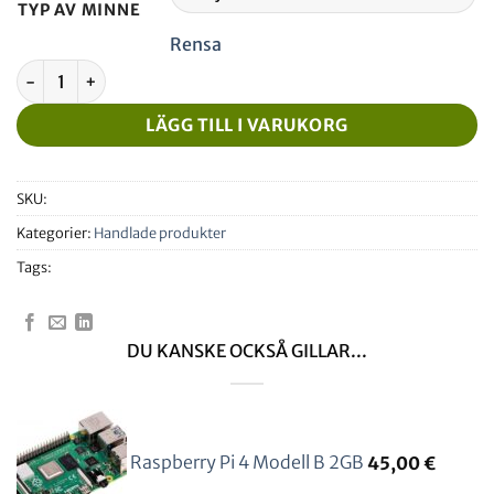
TYP AV MINNE
Rensa
Raspberry Pi4 Model B 2GB + Levtech högeffektiv kylare män
LÄGG TILL I VARUKORG
SKU:
Kategorier:
Handlade produkter
Tags:
DU KANSKE OCKSÅ GILLAR...
Raspberry Pi 4 Modell B 2GB
45,00
€