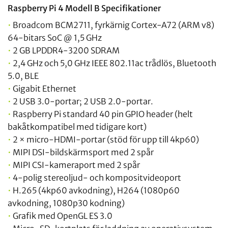
Raspberry Pi 4 Modell B Specifikationer
•
Broadcom BCM2711, fyrkärnig Cortex-A72 (ARM v8)
64-bitars SoC @ 1,5 GHz
•
2 GB LPDDR4-3200 SDRAM
•
2,4 GHz och 5,0 GHz IEEE 802.11ac trådlös, Bluetooth
5.0, BLE
•
Gigabit Ethernet
•
2 USB 3.0-portar; 2 USB 2.0-portar.
•
Raspberry Pi standard 40 pin GPIO header (helt
bakåtkompatibel med tidigare kort)
•
2 × micro-HDMI-portar (stöd för upp till 4kp60)
•
MIPI DSI-bildskärmsport med 2 spår
•
MIPI CSI-kameraport med 2 spår
•
4-polig stereoljud- och kompositvideoport
•
H.265 (4kp60 avkodning), H264 (1080p60
avkodning, 1080p30 kodning)
•
Grafik med OpenGL ES 3.0