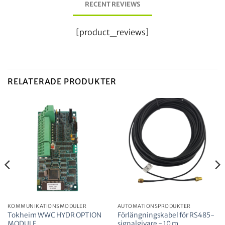
RECENT REVIEWS
[product_reviews]
RELATERADE PRODUKTER
KOMMUNIKATIONSMODULER
AUTOMATIONSPRODUKTER
Tokheim WWC HYDR OPTION
Förlängningskabel för RS485-
MODULE
signalgivare - 10 m