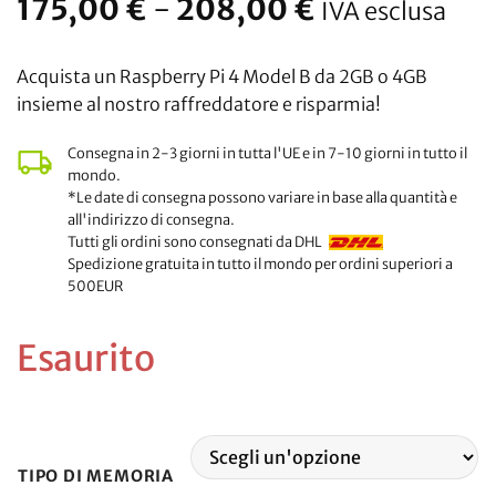
Fascia
175,00
€
-
208,00
€
IVA esclusa
di
prezzo:
Acquista un Raspberry Pi 4 Model B da 2GB o 4GB
da
insieme al nostro raffreddatore e risparmia!
175,00
€
Consegna in 2-3 giorni in tutta l'UE e in 7-10 giorni in tutto il
mondo.
a
*Le date di consegna possono variare in base alla quantità e
208,00
all'indirizzo di consegna.
€
Tutti gli ordini sono consegnati da DHL
Spedizione gratuita in tutto il mondo per ordini superiori a
500EUR
Esaurito
TIPO DI MEMORIA