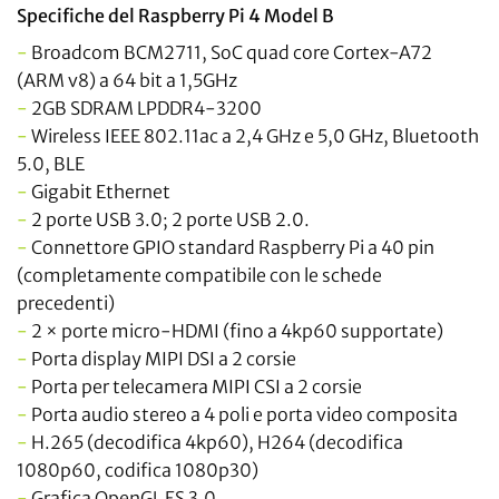
Specifiche del Raspberry Pi 4 Model B
-
Broadcom BCM2711, SoC quad core Cortex-A72
(ARM v8) a 64 bit a 1,5GHz
-
2GB SDRAM LPDDR4-3200
-
Wireless IEEE 802.11ac a 2,4 GHz e 5,0 GHz, Bluetooth
5.0, BLE
-
Gigabit Ethernet
-
2 porte USB 3.0; 2 porte USB 2.0.
-
Connettore GPIO standard Raspberry Pi a 40 pin
(completamente compatibile con le schede
precedenti)
-
2 × porte micro-HDMI (fino a 4kp60 supportate)
-
Porta display MIPI DSI a 2 corsie
-
Porta per telecamera MIPI CSI a 2 corsie
-
Porta audio stereo a 4 poli e porta video composita
-
H.265 (decodifica 4kp60), H264 (decodifica
1080p60, codifica 1080p30)
-
Grafica OpenGL ES 3.0