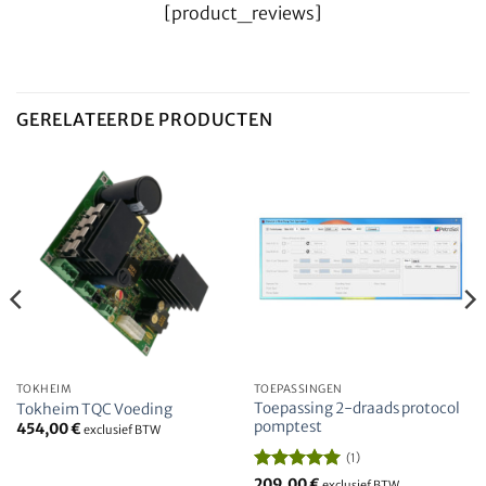
[product_reviews]
GERELATEERDE PRODUCTEN
TOKHEIM
TOEPASSINGEN
Toepassing 2-draads protocol
Tokheim TQC Voeding
pomptest
454,00
€
exclusief BTW
(1)
Beoordeeld
209,00
€
exclusief BTW