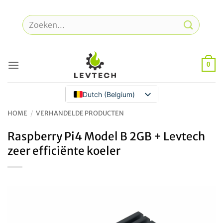
Overslaan
naar
Zoeken
inhoud
naar:
0
Dutch (Belgium)
HOME
/
VERHANDELDE PRODUCTEN
Raspberry Pi4 Model B 2GB + Levtech
zeer efficiënte koeler