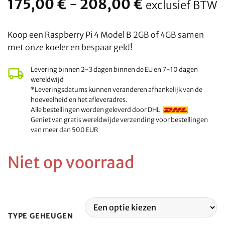
Prijsklasse:
175,00
€
-
208,00
€
exclusief BTW
175,00
€
Koop een Raspberry Pi 4 Model B 2GB of 4GB samen
tot
met onze koeler en bespaar geld!
208,00
€
Levering binnen 2-3 dagen binnen de EU en 7-10 dagen
wereldwijd
*Leveringsdatums kunnen veranderen afhankelijk van de
hoeveelheid en het afleveradres.
Alle bestellingen worden geleverd door DHL
Geniet van gratis wereldwijde verzending voor bestellingen
van meer dan 500 EUR
Niet op voorraad
TYPE GEHEUGEN