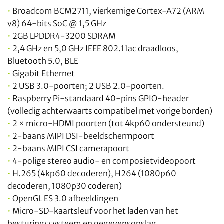
•
Broadcom BCM2711, vierkernige Cortex-A72 (ARM
v8) 64-bits SoC @ 1,5 GHz
•
2GB LPDDR4-3200 SDRAM
•
2,4 GHz en 5,0 GHz IEEE 802.11ac draadloos,
Bluetooth 5.0, BLE
•
Gigabit Ethernet
•
2 USB 3.0-poorten; 2 USB 2.0-poorten.
•
Raspberry Pi-standaard 40-pins GPIO-header
(volledig achterwaarts compatibel met vorige borden)
•
2 × micro-HDMI poorten (tot 4kp60 ondersteund)
•
2-baans MIPI DSI-beeldschermpoort
•
2-baans MIPI CSI camerapoort
•
4-polige stereo audio- en composietvideopoort
•
H.265 (4kp60 decoderen), H264 (1080p60
decoderen, 1080p30 coderen)
•
OpenGL ES 3.0 afbeeldingen
•
Micro-SD-kaartsleuf voor het laden van het
besturingssysteem en gegevensopslag