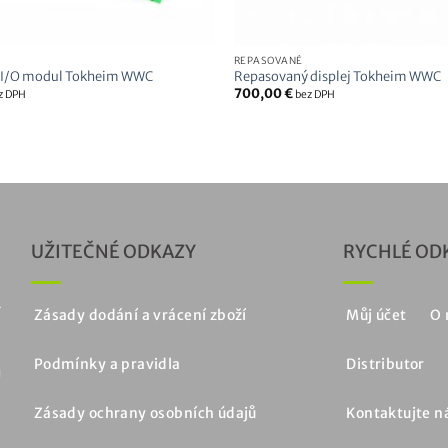
REPASOVANÉ
 I/O modul Tokheim WWC
Repasovaný displej Tokheim WWC
700,00
€
z DPH
bez DPH
UŽITEČNÉ ODKAZY
RYCHLÉ OD
í
Zásady dodání a vrácení zboží
Můj účet
O 
a
Podmínky a pravidla
Distributor
u
a
Zásady ochrany osobních údajů
Kontaktujte n