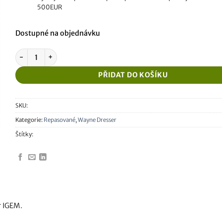
500EUR
Dostupné na objednávku
Repasovaný Wayne Dresser IGEM Display 168855 Rev:01 množství
PŘIDAT DO KOŠÍKU
SKU:
Kategorie:
Repasované
,
Wayne Dresser
Štítky:
r IGEM.