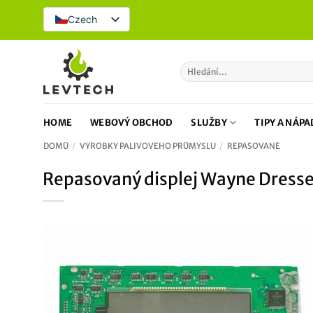
Přeskočit
Czech
na
obsah
Hledat:
HOME
WEBOVÝ OBCHOD
SLUŽBY
TIPY A NÁPA
DOMŮ
/
VÝROBKY PALIVOVÉHO PRŮMYSLU
/
REPASOVANÉ
Repasovaný displej Wayne Dress