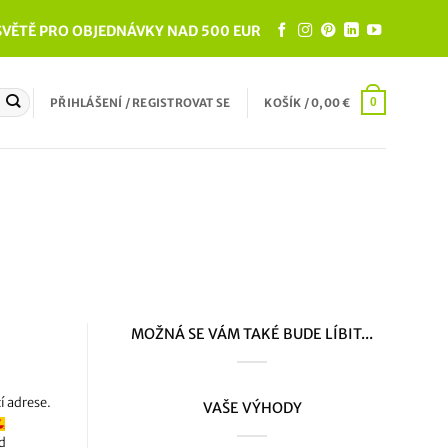
VĚTĚ PRO OBJEDNÁVKY NAD 500 EUR
PŘIHLÁŠENÍ / REGISTROVAT SE
KOŠÍK /
0,00
€
0
MOŽNÁ SE VÁM TAKÉ BUDE LÍBIT...
í adrese.
VAŠE VÝHODY
d