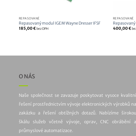
REPASOVANÉ
REPASOVANÉ
Repasovaný modul IGEM Wayne Dresser IFSF
Repasovaný
185,00
€
400,00
€
bez DPH
be
O NÁS
Naše společnost se zavazuje poskytovat vysoce kvalitn
řešení prostřednictvím vývoje elektronických výrobků n
zakázku a řešení obtížných dotazů. Nabízíme široko
škálu služeb včetně vývoje, oprav, CNC obrábění 
průmyslové automatizace.