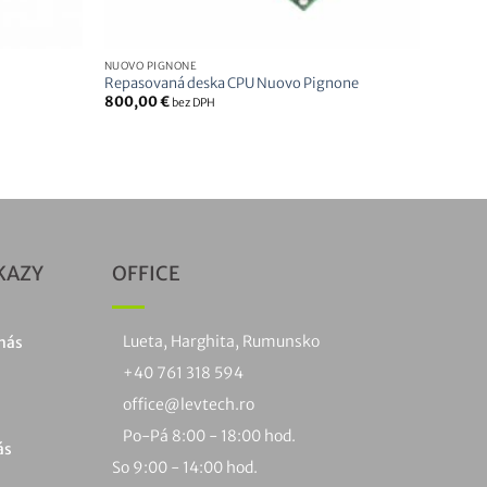
NUOVO PIGNONE
Repasovaná deska CPU Nuovo Pignone
800,00
€
bez DPH
KAZY
OFFICE
Lueta, Harghita, Rumunsko
nás
+40 761 318 594
office@levtech.ro
Po-Pá 8:00 - 18:00 hod.
ás
So 9:00 - 14:00 hod.