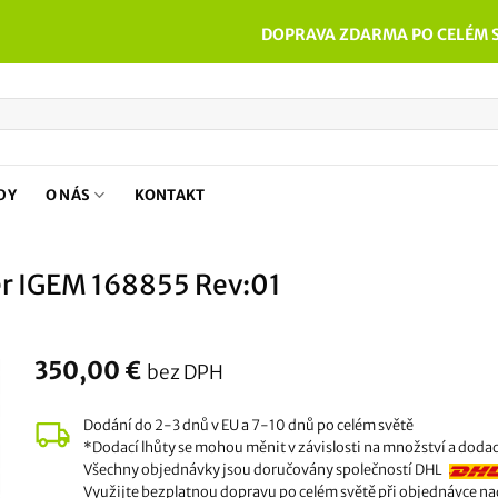
DOPRAVA ZDARMA PO CELÉM S
DY
O NÁS
KONTAKT
er IGEM 168855 Rev:01
350,00
€
bez DPH
Dodání do 2-3 dnů v EU a 7-10 dnů po celém světě
*Dodací lhůty se mohou měnit v závislosti na množství a dodac
Všechny objednávky jsou doručovány společností DHL
Využijte bezplatnou dopravu po celém světě při objednávce na