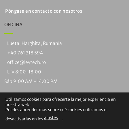
Póngase en contacto con nosotros
OFICINA
Lueta, Harghita, Rumanía
+40 761 318 594
office@levtech.ro
L-V 8:00-18:00
Sáb 9:00 AM - 14:00 PM
Utilizamos cookies para ofrecerte la mejor experiencia en
nuestra web.
Puedes aprender más sobre qué cookies utilizamos o
ajustes
desactivarlas en los
.
Visa
PayPal
MasterCard
Contra
Transferencia
Braintree
reembolso
bancaria