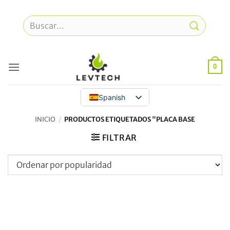
Ir
al
Buscar
contenido
por:
0
Spanish
INICIO
/
PRODUCTOS ETIQUETADOS "PLACA BASE
FILTRAR