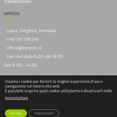
Contattateci
UFFICIO
Lueta, Harghita, Romania
+40 761 318 594
office@levtech.ro
Lun-Ven dalle 8:00 alle 18:00
Sab 9:00 - 14:00
Usiamo i cookie per fornirti la miglior esperienza d'uso e
navigazione sul nostro sito web.
È possibile scoprire quali cookie utilizziamo o disattivarli nelle
impostazioni
.
Visto
PayPal
MasterCard
Contanti
Bonifico
Braintree
alla
bancario
Copyright 2026 ©
Levtech Service and Production SRL. Tutti
consegna
Accetta
Impostazioni
i diritti riservati.