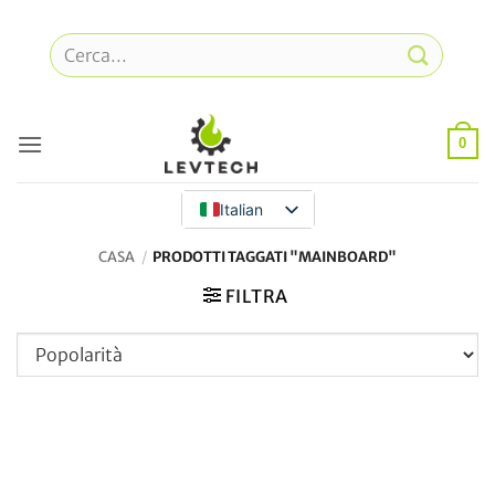
Vai
al
Cerca:
contenuto
0
Italian
CASA
/
PRODOTTI TAGGATI "MAINBOARD"
FILTRA