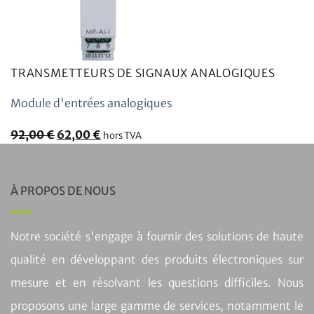
TRANSMETTEURS DE SIGNAUX ANALOGIQUES
Module d'entrées analogiques
Le
Le
92,00
€
62,00
€
hors TVA
prix
prix
initial
actuel
était
est
À PROPOS DE NOUS
:
:
92,00
62,00
Notre société s'engage à fournir des solutions de haute
€.
€.
qualité en développant des produits électroniques sur
mesure et en résolvant les questions difficiles. Nous
proposons une large gamme de services, notamment le