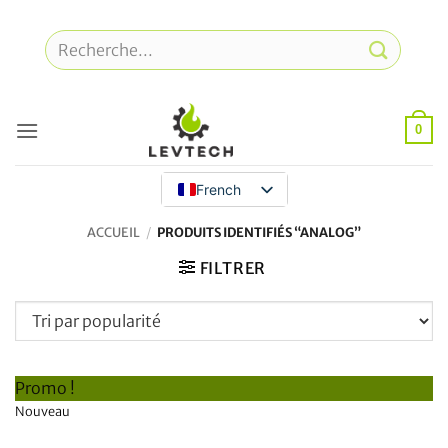
Skip
to
Recherche
content
pour
:
0
French
ACCUEIL
/
PRODUITS IDENTIFIÉS “ANALOG”
FILTRER
Promo !
Nouveau