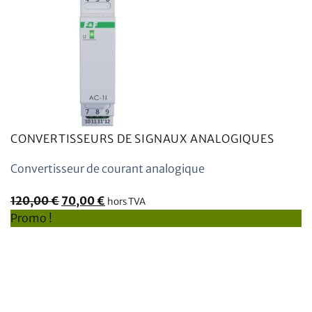
CONVERTISSEURS DE SIGNAUX ANALOGIQUES
Convertisseur de courant analogique
Le
Le
120,00
€
70,00
€
hors TVA
prix
prix
Promo !
initial
actuel
était
est
:
:
120,00
70,00
€.
€.