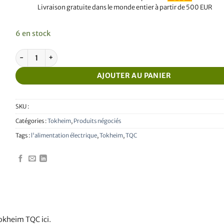
Livraison gratuite dans le monde entier à partir de 500 EUR
6 en stock
quantité de Tokheim TQC Power Supply
AJOUTER AU PANIER
SKU :
Catégories :
Tokheim
,
Produits négociés
Tags :
l'alimentation électrique
,
Tokheim
,
TQC
okheim TQC ici.