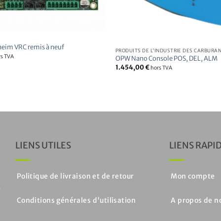
Rupture de stock
eim VRC remis à neuf
PRODUITS DE L'INDUSTRIE DES CARBURA
rs TVA
OPW Nano Console POS, DEL, ALM
1.454,00
€
hors TVA
LIENS UTILES
LIENS RAPI
e
Politique de livraison et de retour
Mon compte
r
Conditions générales d'utilisation
A propos de n
s
e