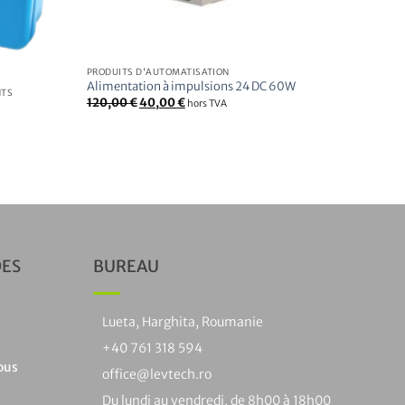
PRODUITS D'AUTOMATISATION
Alimentation à impulsions 24 DC 60W
NTS
Le
Le
120,00
€
40,00
€
hors TVA
prix
prix
initial
actuel
était
est
:
:
120,00
40,00
€.
€.
DES
BUREAU
Lueta, Harghita, Roumanie
+40 761 318 594
ous
office@levtech.ro
Du lundi au vendredi, de 8h00 à 18h00