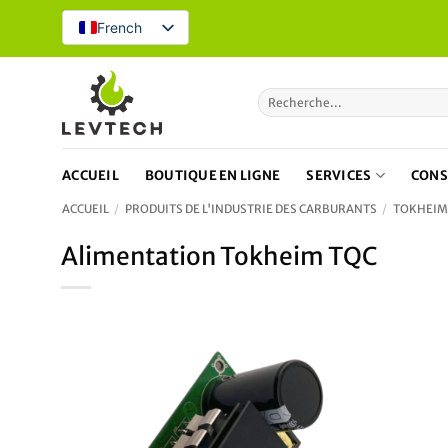
Skip
French
to
content
Recherche
pour
:
ACCUEIL
BOUTIQUE EN LIGNE
SERVICES
CONS
ACCUEIL
/
PRODUITS DE L'INDUSTRIE DES CARBURANTS
/
TOKHEIM
Alimentation Tokheim TQC