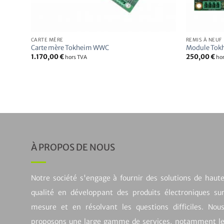
CARTE MÈRE
REMIS À NEUF
Carte mère Tokheim WWC
Module Tokh
1.170,00
€
250,00
€
hors TVA
ho
h
À PROPOS DE NOUS
Notre société s'engage à fournir des solutions de haut
qualité en développant des produits électroniques su
mesure et en résolvant les questions difficiles. Nou
proposons une large gamme de services, notamment l